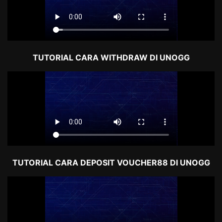
TUTORIAL CARA WITHDRAW DI UNOGG
TUTORIAL CARA DEPOSIT VOUCHER88 DI UNOGG