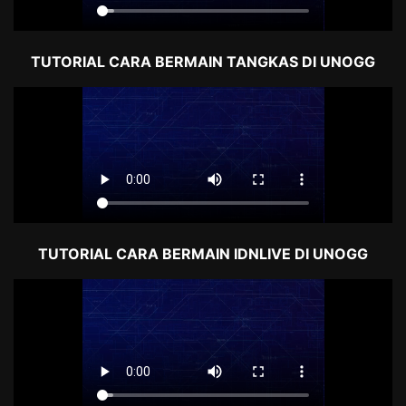
TUTORIAL CARA BERMAIN TANGKAS DI UNOGG
TUTORIAL CARA BERMAIN IDNLIVE DI UNOGG