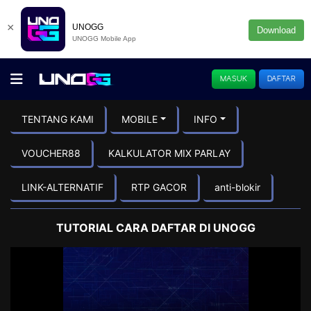
×
UNOGG
Download
UNOGG Mobile App
MASUK
DAFTAR
TENTANG KAMI
MOBILE
INFO
VOUCHER88
KALKULATOR MIX PARLAY
LINK-ALTERNATIF
RTP GACOR
anti-blokir
TUTORIAL CARA DAFTAR DI UNOGG