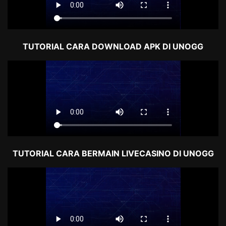
TUTORIAL CARA DOWNLOAD APK DI UNOGG
TUTORIAL CARA BERMAIN LIVECASINO DI UNOGG