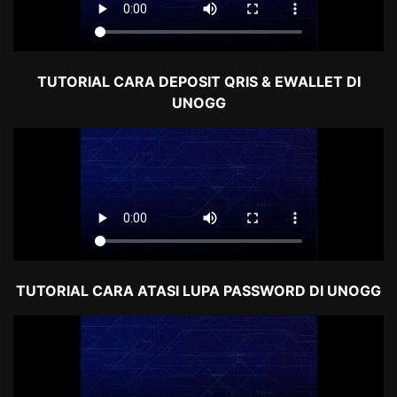
TUTORIAL CARA DEPOSIT QRIS & EWALLET DI
UNOGG
TUTORIAL CARA ATASI LUPA PASSWORD DI UNOGG