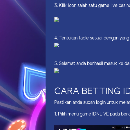
3. Klik icon salah satu game live casi
4. Tentukan table sesuai dengan yang 
5. Selamat anda berhasil masuk ke d
CARA BETTING I
Pastikan anda sudah login untuk mela
1. Pilih menu game IDNLIVE pada b