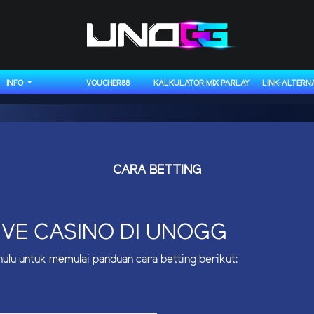
INFO
VOUCHER88
KALKULATOR MIX PARLAY
LINK-ALTERNA
CARA BETTING
IVE CASINO DI UNOGG
ahulu untuk memulai panduan cara betting berikut: