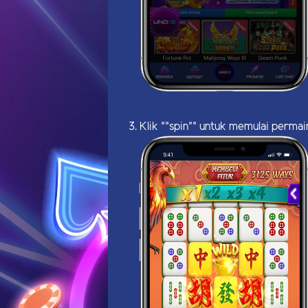
3. Klik ""spin"" untuk memulai permain