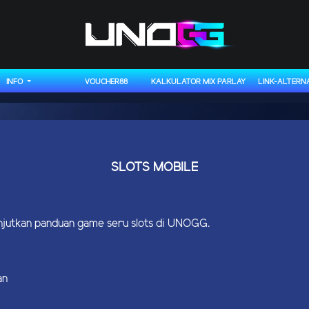
INFO
VOUCHER88
KALKULATOR MIX PARLAY
LINK-ALTERNA
SLOTS MOBILE
anjutkan panduan game seru slots di UNOGG.
an