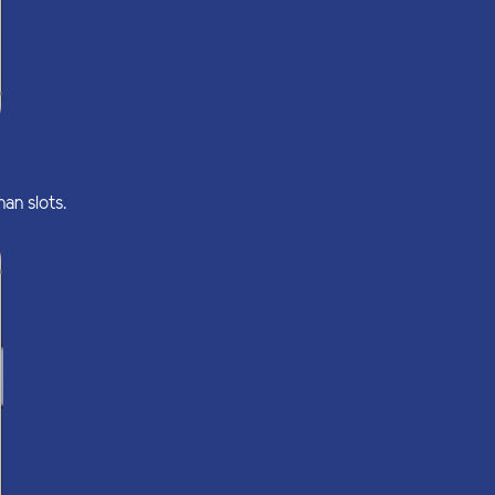
an slots.