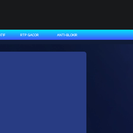
TIF
RTP GACOR
ANTI-BLOKIR