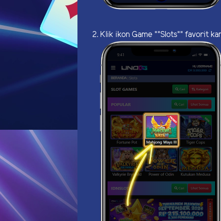
2. Klik ikon Game ""Slots"" favorit k