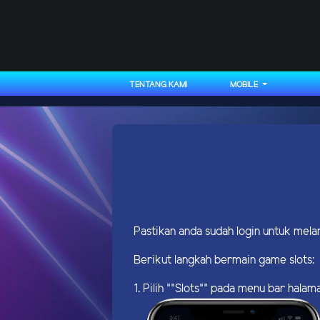
TENTANG KAMI
MOBILE
Pastikan anda sudah login untuk mel
Berikut langkah bermain game slots:
1. Pilih ""Slots"" pada menu bar halam