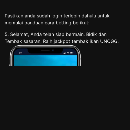
VIDEO TUTORIAL
LINK-ALTERNATIF
TENTANG KAMI
MOBILE
JADWAL BANK
VOUCHER88
RTP GACOR
anti-blokir