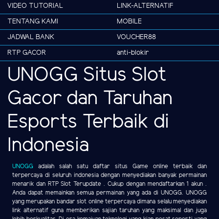
VIDEO TUTORIAL
LINK-ALTERNATIF
TENTANG KAMI
MOBILE
JADWAL BANK
VOUCHER88
RTP GACOR
anti-blokir
UNOGG Situs Slot
Gacor dan Taruhan
Esports Terbaik di
Indonesia
UNOGG
adalah salah satu daftar situs Game online terbaik dan
terpercaya di seluruh indonesia dengan menyediakan banyak permainan
menarik dan RTP Slot Terupdate . Cukup dengan mendaftarkan 1 akun .
Anda dapat memainkan semua permainan yang ada di UNOGG. UNOGG
yang merupakan bandar slot online terpercaya dimana selalu menyediakan
link alternatif guna memberikan sajian taruhan yang maksimal dan juga