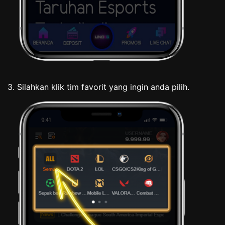
3. Silahkan klik tim favorit yang ingin anda pilih.