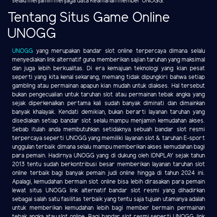
selalu menjamin menjaga data Keamanan member UNOGG.
Tentang Situs Game Online
UNOGG
UNOGG
yang merupakan bandar slot online terpercaya dimana selalu
menyediakan link alternatif guna memberikan sajian taruhan yang maksimal
dan juga lebih berkualitas. Di era kemajuan teknologi yang kian pesat
seperti yang kita kenal sekarang, memang tidak dipungkiri bahwa setiap
gambling atau permainan apapun kian mudah untuk diakses. Hal tersebut
bukan pengecualian untuk taruhan slot atau permainan tebak angka yang
sejak diperkenalkan pertama kali sudah banyak diminati dan dimainkan
banyak khalayak. Kendati demikian, bukan berarti layanan taruhan yang
disediakan setiap bandar slot selalu mampu menjamin kemudahan akses.
Sebab itulah anda membutuhkan setidaknya sebuah bandar slot resmi
terpercaya seperti UNOGG yang memiliki layanan slot & taruhan E-sport
unggulan terbaik dimana selalu mampu memberikan akses kemudahan bagi
para pemain. Hadirnya UNOGG yang di dukung oleh IDNPLAY sejak tahun
2013 tentu sudah berkontribusi besar memberikan layanan taruhan slot
online terbaik bagi banyak pemain judi online hingga di tahun 2024 ini.
Apalagi, kemudahan bermain slot online bisa lebih dirasakan para pemain
lewat situs UNOGG link alternatif bandar slot resmi yang dihadirkan
sebagai salah satu fasilitas terbaik yang tentu saja tujuan utamanya adalah
untuk memberikan kemudahan lebih bagi member bermain permainan
tebak angka atau slot online. Bagi bandar slot resmi seperti UNOGG, link