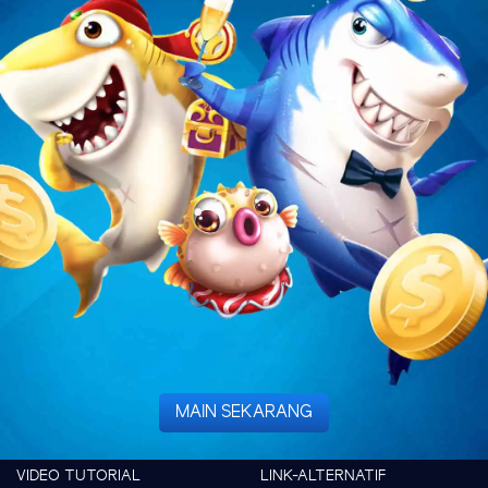
MAIN SEKARANG
VIDEO TUTORIAL
LINK-ALTERNATIF