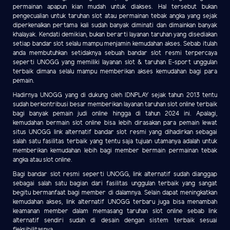
permainan apapun kian mudah untuk diakses. Hal tersebut bukan
pengecualian untuk taruhan slot atau permainan tebak angka yang sejak
diperkenalkan pertama kali sudah banyak diminati dan dimainkan banyak
khalayak. Kendati demikian, bukan berarti layanan taruhan yang disediakan
setiap bandar slot selalu mampu menjamin kemudahan akses. Sebab itulah
anda membutuhkan setidaknya sebuah bandar slot resmi terpercaya
seperti UNOGG yang memiliki layanan slot & taruhan E-sport unggulan
terbaik dimana selalu mampu memberikan akses kemudahan bagi para
pemain.
Hadirnya UNOGG yang di dukung oleh IDNPLAY sejak tahun 2013 tentu
sudah berkontribusi besar memberikan layanan taruhan slot online terbaik
bagi banyak pemain judi online hingga di tahun 2024 ini. Apalagi,
kemudahan bermain slot online bisa lebih dirasakan para pemain lewat
situs UNOGG link alternatif bandar slot resmi yang dihadirkan sebagai
salah satu fasilitas terbaik yang tentu saja tujuan utamanya adalah untuk
memberikan kemudahan lebih bagi member bermain permainan tebak
angka atau slot online.
Bagi bandar slot resmi seperti UNOGG, link alternatif sudah dianggap
sebagai salah satu bagian dari fasilitas unggulan terbaik yang sangat
begitu bermanfaat bagi member di dalamnya. Selain dapat meningkatkan
kemudahan akses, link alternatif UNOGG terbaru juga bisa menambah
keamanan member dalam memasang taruhan slot online sebab link
alternatif sendiri sudah di desain dengan sistem terbaik sesuai
fleksibilitasnya.