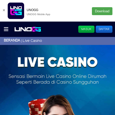
×
UNOGG
Download
UNOGG Mobile App
MASUK
DAFTAR
BERANDA
Live Casino